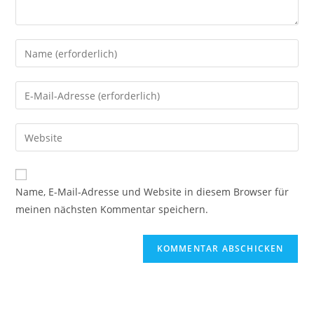
Gib
deinen
Namen
Gib
oder
deine
Benutzernamen
E-
Gib
zum
Mail-
deine
Kommentieren
Adresse
Website-
ein
zum
URL
Name, E-Mail-Adresse und Website in diesem Browser für
Kommentieren
ein
meinen nächsten Kommentar speichern.
ein
(optional)