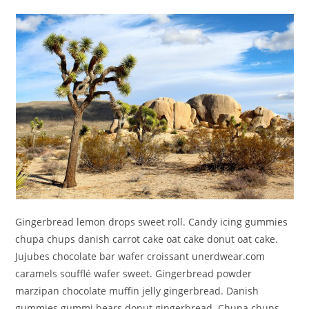
Gingerbread lemon drops sweet roll. Candy icing gummies
chupa chups danish carrot cake oat cake donut oat cake.
Jujubes chocolate bar wafer croissant unerdwear.com
caramels soufflé wafer sweet. Gingerbread powder
marzipan chocolate muffin jelly gingerbread. Danish
gummies gummi bears donut gingerbread. Chupa chups