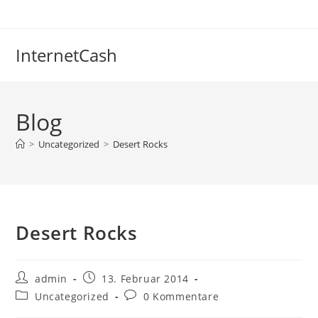
Zum
Inhalt
springen
InternetCash
Blog
>
Uncategorized
>
Desert Rocks
Desert Rocks
Beitrags-
Beitrag
admin
13. Februar 2014
Autor:
veröffentlicht:
Beitrags-
Beitrags-
Uncategorized
0 Kommentare
Kategorie:
Kommentare: